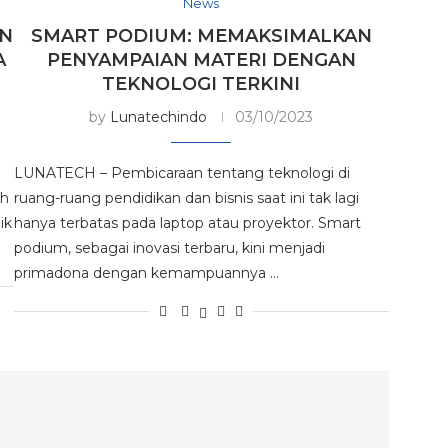
News
RN
SMART PODIUM: MEMAKSIMALKAN
A
PENYAMPAIAN MATERI DENGAN
TEKNOLOGI TERKINI
by
Lunatechindo
03/10/2023
LUNATECH – Pembicaraan tentang teknologi di
ah
ruang-ruang pendidikan dan bisnis saat ini tak lagi
ik
hanya terbatas pada laptop atau proyektor. Smart
podium, sebagai inovasi terbaru, kini menjadi
primadona dengan kemampuannya …