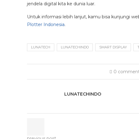
jendela digital kita ke dunia luar.
Untuk informasi lebih lanjut, kamu bisa kunjungi we
Plotter Indonesia
.
LUNATECH
LUNATECHINDO
SMART DISPLAY
0 commen
LUNATECHINDO
previous post