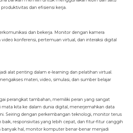
guna bahkan memilih untuk menggunakan lebih dari satu
oduktivitas dan efisiensi kerja.
berkomunikasi dan bekerja. Monitor dengan kamera
deo konferensi, pertemuan virtual, dan interaksi digital
 alat penting dalam e-learning dan pelatihan virtual.
mengakses materi, video, simulasi, dan sumber belajar
gai perangkat tambahan, memiliki peran yang sangat
 mata kita ke dalam dunia digital, menerjemahkan data
ami. Seiring dengan perkembangan teknologi, monitor terus
baik, responsivitas yang lebih cepat, dan fitur-fitur canggih
anyak hal, monitor komputer benar-benar menjadi